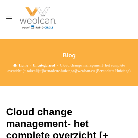
Blog
Home
Uncategorized
Cloud change management- het complete
overzicht [+ takenlijst]bernadette.huizinga@weolcan.eu (Bernadette Huizinga)
Cloud change
management- het
complete overzicht [+