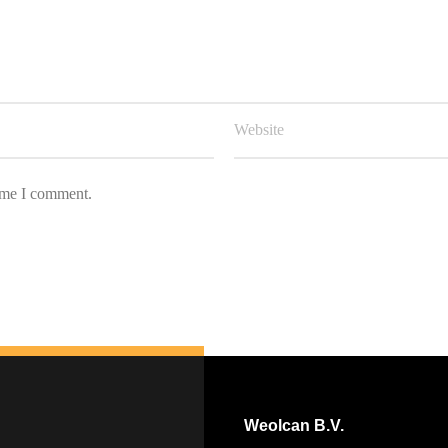
Nederlands
English
time I comment.
Weolcan B.V.