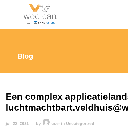
Blog
Een complex applicatieland
luchtmachtbart.veldhuis@we
juli 22, 2021
by
user
in
Uncategorized