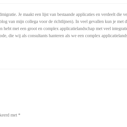
dmigratie. Je maakt een lijst van bestaande applicaties en verdeelt die 
g van mijn collega voor de richtlijnen). In veel gevallen kun je met d
en hebt met een groot en complex applicatielandschap met veel integrati
ode, die wij als consultants hanteren als we een complex applicatielan
Switch The Language
rkeerd met
*