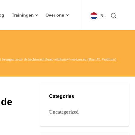
og
Trainingen
Over ons
NL
t brengen zoals de luchtmachtbart.veldhuis@weolcan.eu (Bart M. Veldhuis)
Categories
 de
Uncategorized