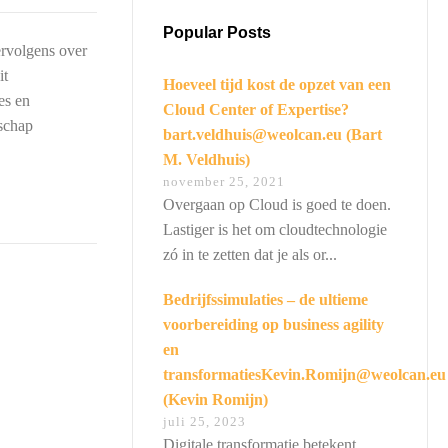
Popular Posts
vervolgens over
it
Hoeveel tijd kost de opzet van een
es en
Cloud Center of Expertise?
dschap
bart.veldhuis@weolcan.eu (Bart
M. Veldhuis)
november 25, 2021
Overgaan op Cloud is goed te doen.
Lastiger is het om cloudtechnologie
zó in te zetten dat je als or...
Bedrijfssimulaties – de ultieme
voorbereiding op business agility
en
transformatiesKevin.Romijn@weolcan.eu
(Kevin Romijn)
juli 25, 2023
Digitale transformatie betekent