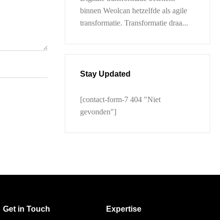
binnen Weolcan hetzelfde als agile
transformatie. Transformatie draa...
Stay Updated
[contact-form-7 404 "Niet
gevonden"]
Get in Touch
Expertise