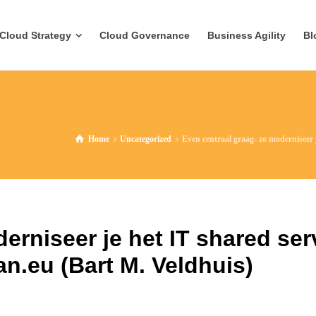
Cloud Strategy
Cloud Governance
Business Agility
Bl
Home
Uncategorized
Even centraal graag- zo moderniseer 
erniseer je het IT shared ser
n.eu (Bart M. Veldhuis)