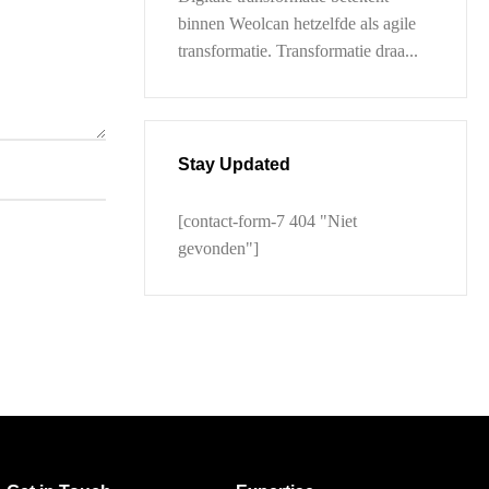
binnen Weolcan hetzelfde als agile
transformatie. Transformatie draa...
Stay Updated
[contact-form-7 404 "Niet
gevonden"]