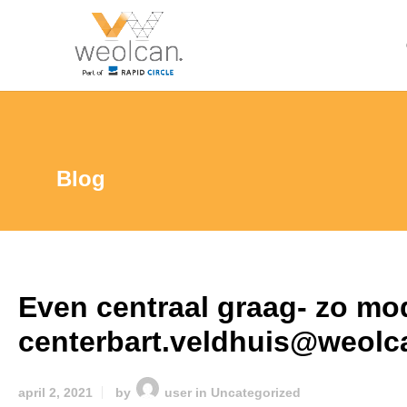
Blog
Even centraal graag- zo mod
centerbart.veldhuis@weolca
april 2, 2021
by
user
in
Uncategorized