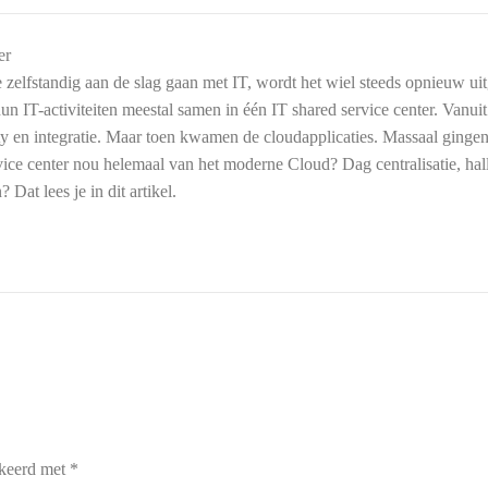
ie zelfstandig aan de slag gaan met IT, wordt het wiel steeds opnieuw u
un IT-activiteiten meestal samen in één IT shared service center. Vanuit 
y en integratie. Maar toen kwamen de cloudapplicaties. Massaal gingen
rvice center nou helemaal van het moderne Cloud? Dag centralisatie, hall
Dat lees je in dit artikel.
Switch The Language
rkeerd met
*