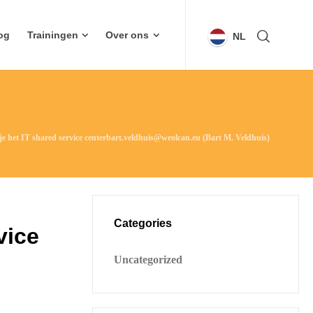
og
Trainingen
Over ons
NL
je het IT shared service centerbart.veldhuis@weolcan.eu (Bart M. Veldhuis)
Categories
vice
Uncategorized