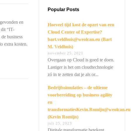
Popular Posts
itgevonden en
Hoeveel tijd kost de opzet van een
dit “IT-
Cloud Center of Expertise?
 de business
bart.veldhuis@weolcan.eu (Bart
o extra kosten.
M. Veldhuis)
november 25, 2021
Overgaan op Cloud is goed te doen.
Lastiger is het om cloudtechnologie
zó in te zetten dat je als or...
Bedrijfssimulaties – de ultieme
voorbereiding op business agility
en
transformatiesKevin.Romijn@weolcan.eu
(Kevin Romijn)
juli 25, 2023
Digitale transformatie betekent