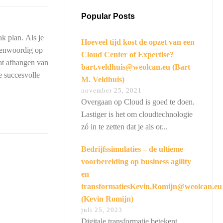
Popular Posts
ak plan. Als je
Hoeveel tijd kost de opzet van een
egenwoordig op
Cloud Center of Expertise?
aat afhangen van
bart.veldhuis@weolcan.eu (Bart
oe succesvolle
M. Veldhuis)
november 25, 2021
Overgaan op Cloud is goed te doen.
Lastiger is het om cloudtechnologie
zó in te zetten dat je als or...
Bedrijfssimulaties – de ultieme
voorbereiding op business agility
en
transformatiesKevin.Romijn@weolcan.eu
(Kevin Romijn)
juli 25, 2023
Digitale transformatie betekent