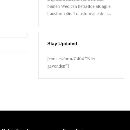
binnen Weolcan hetzelfde als agile
transformatie. Transformatie draa...
Stay Updated
[contact-form-7 404 "Niet
gevonden"]