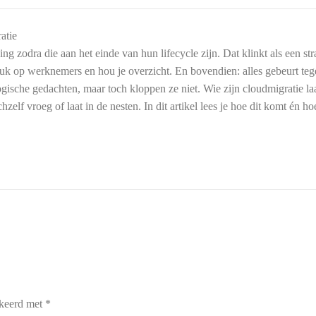
g zodra die aan het einde van hun lifecycle zijn. Dat klinkt als een str
 druk op werknemers en hou je overzicht. En bovendien: alles gebeurt t
ogische gedachten, maar toch kloppen ze niet. Wie zijn cloudmigratie l
hzelf vroeg of laat in de nesten. In dit artikel lees je hoe dit komt én h
Switch The Language
rkeerd met
*