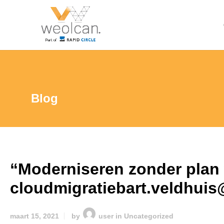
Blog
“Moderniseren zonder plan w
cloudmigratiebart.veldhuis
maart 15, 2021
by
user
in
Uncategorized