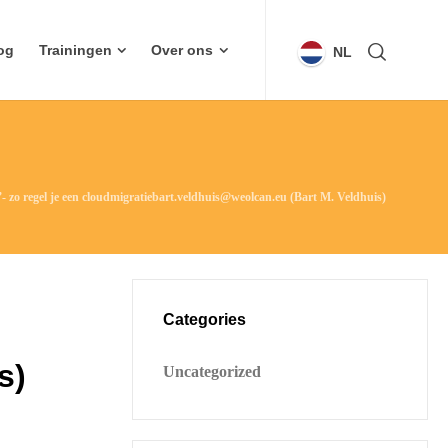
og
Trainingen
Over ons
NL
- zo regel je een cloudmigratiebart.veldhuis@weolcan.eu (Bart M. Veldhuis)
Categories
s)
Uncategorized